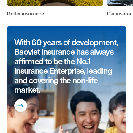
Golfer insurance
Car insura
With 60 years of development,
Baoviet Insurance has always
affirmed to be the No.1
Insurance Enterprise, leading
and covering the non-life
market.