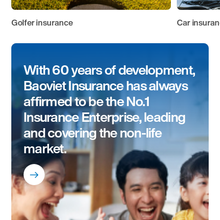
Golfer insurance
Car insura
With 60 years of development,
Baoviet Insurance has always
affirmed to be the No.1
Insurance Enterprise, leading
and covering the non-life
market.