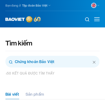
Nhảy
Bạn đang ở
Tập đoàn Bảo Việt
đến
nội
dung
Tìm kiếm
Combine
fields
filter
150 KẾT QUẢ ĐƯỢC TÌM THẤY
Bài viết
Sản phẩm