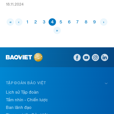
18.11.2024
Pagination
First page
Trang trước
«
‹
Trang
1
Trang
2
Trang hiện thời
Trang
3
4
Trang
5
Trang
6
Trang
7
Trang
8
Trang
9
Next page
›
Last page
»
TẬP ĐOÀN BẢO VIỆT
Lịch sử Tập đoàn
Tầm nhìn - Chiến lược
Ban lãnh đạo