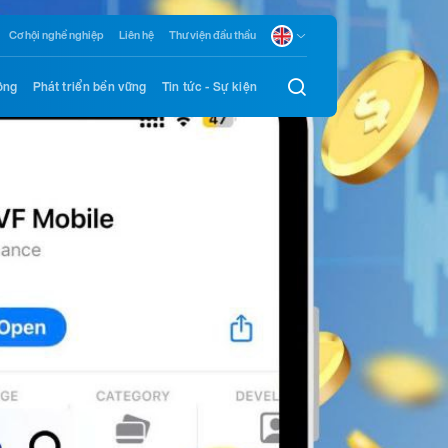
Cơ hội nghề nghiệp
Liên hệ
Thư viện đầu thầu
ông
Phát triển bền vững
Tin tức - Sự kiện
vững chắc,
ững bền