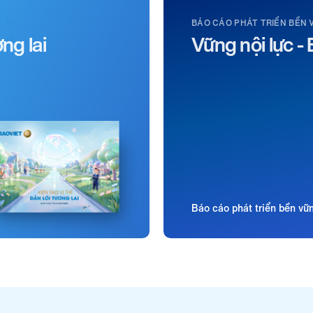
BÁO CÁO PHÁT TRIỂN BỀN 
ơng lai
Vững nội lực - 
Báo cáo phát triển bền v