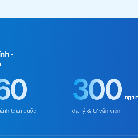
ính -
m
60
300
nghì
hánh toàn quốc
đại lý & tư vấn viên