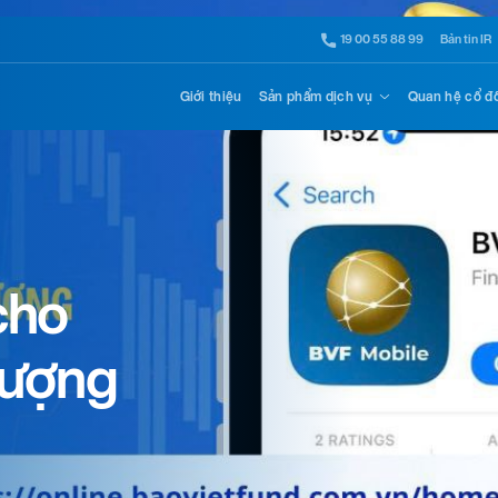
19 00 55 88 99
Bản tin IR
Giới thiệu
Sản phẩm dịch vụ
Quan hệ cổ đ
Niềm tin 
cam kết v
Xem thêm chi tiết