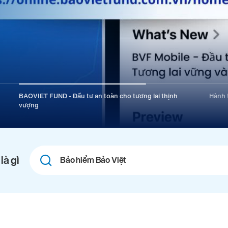
BAOVIET FUND - Đầu tư an toàn cho tương lai thịnh
Hành t
vượng
Combine
là gì
fields
filter