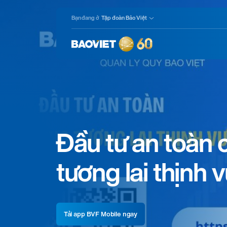
Nhảy
Bạn đang ở
Tập đoàn Bảo Việt
đến
nội
dung