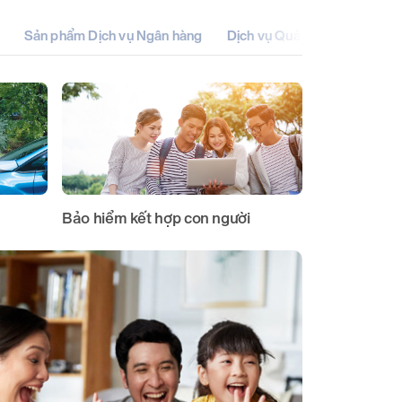
Sản phẩm Dịch vụ Ngân hàng
Dịch vụ Quản lý và Khai thác
Bảo hiểm kết hợp con người
Bảo hiểm du 