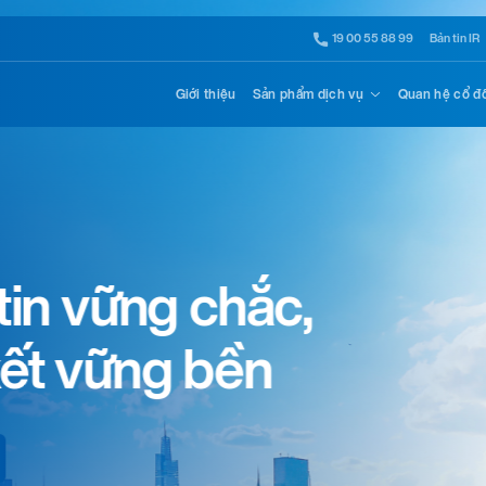
19 00 55 88 99
Bản tin IR
Giới thiệu
Sản phẩm dịch vụ
Quan hệ cổ đ
hắc,
ền