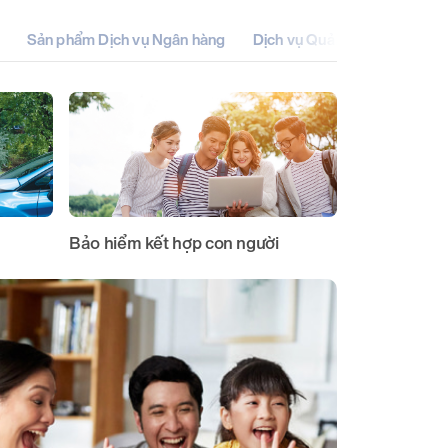
Sản phẩm Dịch vụ Ngân hàng
Dịch vụ Quản lý và Khai thác
Bảo hiểm kết hợp con người
Bảo hiểm du 