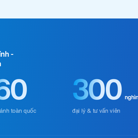
ính -
m
60
300
nghì
hánh toàn quốc
đại lý & tư vấn viên