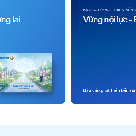
BÁO CÁO PHÁT TRIỂN BỀN 
ơng lai
Vững nội lực - 
Báo cáo phát triển bền v