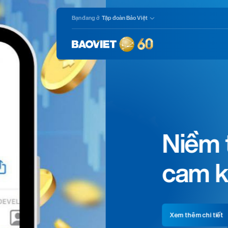
Nhảy
Bạn đang ở
Tập đoàn Bảo Việt
đến
nội
dung
Niềm tin vững c
cam kết vững b
Xem thêm chi tiết