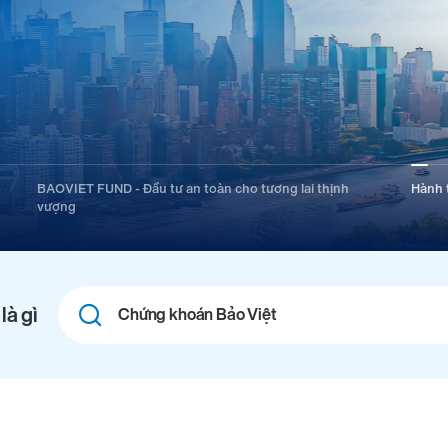
BAOVIET FUND - Đầu tư an toàn cho tương lai thịnh
Hành t
vượng
Combine
là gì
fields
filter