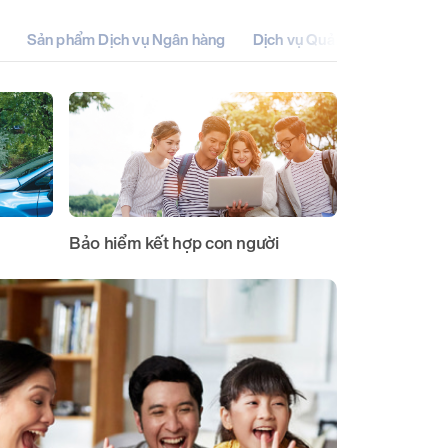
Sản phẩm Dịch vụ Ngân hàng
Dịch vụ Quản lý và Khai thác
Bảo hiểm kết hợp con người
Bảo hiểm du 