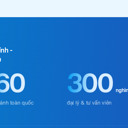
ính -
m
60
300
nghì
hánh toàn quốc
đại lý & tư vấn viên