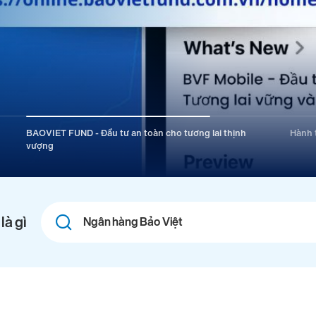
BAOVIET FUND - Đầu tư an toàn cho tương lai thịnh
Hành t
vượng
Combine
là gì
fields
filter