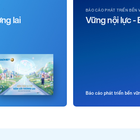
BÁO CÁO PHÁT TRIỂN BỀN 
ơng lai
Vững nội lực - 
Báo cáo phát triển bền v