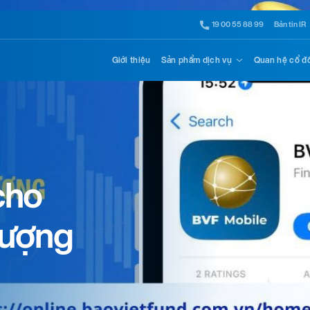
19 00 55 88 99
Bản tin IR
Giới thiệu
Sản phẩm dịch vụ
Quan hệ cổ đ
 chắc,
 bền