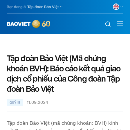
Skip
Bạn đang ở
Tập đoàn Bảo Việt
to
main
content
Tập đoàn Bảo Việt (Mã chứng
khoán BVH): Báo cáo kết quả giao
dịch cổ phiếu của Công đoàn Tập
đoàn Bảo Việt
11.09.2024
QUÝ III
Tập đoàn Bảo Việt (mã chứng khoán: BVH) kính