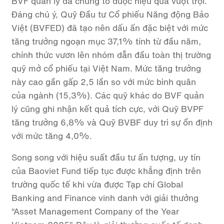
BVF quản lý đã chứng tỏ được hiệu quả vượt trội.
Đáng chú ý, Quỹ Đầu tư Cổ phiếu Năng động Bảo
Việt (BVFED) đã tạo nên dấu ấn đặc biệt với mức
tăng trưởng ngoạn mục 37,1% tính từ đầu năm,
chính thức vươn lên nhóm dẫn đầu toàn thị trường
quỹ mở cổ phiếu tại Việt Nam.
Mức tăng trưởng
này cao gần gấp 2,5 lần so với mức bình quân
của ngành (15,3%). Các quỹ khác do BVF quản
lý cũng ghi nhận kết quả tích cực, với Quỹ BVPF
tăng trưởng 6,8% và Quỹ BVBF duy trì sự ổn định
với mức tăng 4,0%.
Song song với hiệu suất đầu tư ấn tượng, uy tín
của Baoviet Fund tiếp tục được khẳng định trên
trường quốc tế khi vừa được Tạp chí Global
Banking and Finance vinh danh với giải thưởng
“Asset Management Company of the Year