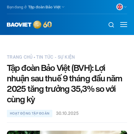
Skip
Bạn đang ở
Tập đoàn Bảo Việt
to
main
content
TRANG CHỦ
TIN TỨC - SỰ KIỆN
Tập đoàn Bảo Việt (BVH): Lợi
nhuận sau thuế 9 tháng đầu năm
2025 tăng trưởng 35,3% so với
cùng kỳ
30.10.2025
HOẠT ĐỘNG TẬP ĐOÀN