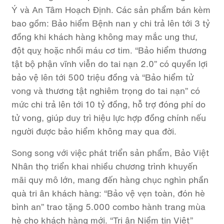
Ý và An Tâm Hoạch Định. Các sản phẩm bán kèm
bao gồm: Bảo hiểm Bệnh nan y chi trả lên tới 3 tỷ
đồng khi khách hàng không may mắc ung thư,
đột quỵ hoặc nhồi máu cơ tim. “Bảo hiểm thương
tật bộ phận vĩnh viễn do tai nạn 2.0” có quyền lợi
bảo vệ lên tới 500 triệu đồng và “Bảo hiểm tử
vong và thương tật nghiêm trọng do tai nạn” có
mức chi trả lên tới 10 tỷ đồng, hỗ trợ đóng phí do
tử vong, giúp duy trì hiệu lực hợp đồng chính nếu
người được bảo hiểm không may qua đời.
Song song với việc phát triển sản phẩm, Bảo Việt
Nhân thọ triển khai nhiều chương trình khuyến
mãi quy mô lớn, mang đến hàng chục nghìn phần
quà tri ân khách hàng: “Bảo vệ vẹn toàn, đón hè
bình an” trao tặng 5.000 combo hành trang mùa
hè cho khách hàng mới. “Tri ân Niềm tin Việt”