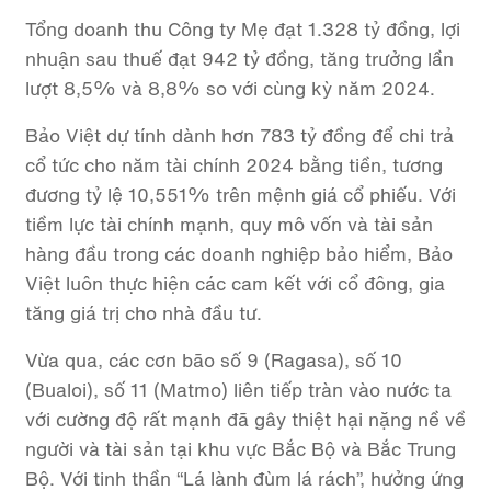
Tổng doanh thu Công ty Mẹ đạt 1.328 tỷ đồng, lợi
nhuận sau thuế đạt 942 tỷ đồng, tăng trưởng lần
lượt 8,5% và 8,8% so với cùng kỳ năm 2024.
Bảo Việt dự tính dành hơn 783 tỷ đồng để chi trả
cổ tức cho năm tài chính 2024 bằng tiền, tương
đương tỷ lệ 10,551% trên mệnh giá cổ phiếu.
Với
tiềm lực tài chính mạnh, quy mô vốn và tài sản
hàng đầu trong các doanh nghiệp bảo hiểm, Bảo
Việt luôn thực hiện các cam kết với cổ đông, gia
tăng giá trị cho nhà đầu tư.
Vừa qua, các cơn bão số 9 (Ragasa), số 10
(Bualoi), số 11 (Matmo) liên tiếp tràn vào nước ta
với cường độ rất mạnh đã gây thiệt hại nặng nề về
người và tài sản tại khu vực Bắc Bộ và Bắc Trung
Bộ. Với tinh thần “Lá lành đùm lá rách”, hưởng ứng