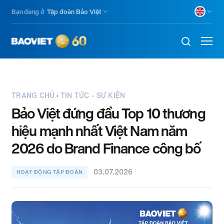
Skip
Bạn đang ở
Tập đoàn Bảo Việt
to
main
content
TRANG CHỦ
TIN TỨC - SỰ KIỆN
Bảo Việt đứng đầu Top 10 thương
hiệu mạnh nhất Việt Nam năm
2026 do Brand Finance công bố
03.07.2026
HOẠT ĐỘNG TẬP ĐOÀN