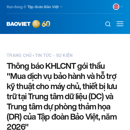
Skip
Bạn đang ở
Tập đoàn Bảo Việt
to
main
content
TRANG CHỦ
TIN TỨC - SỰ KIỆN
Thông báo KHLCNT gói thầu
"Mua dịch vụ bảo hành và hỗ trợ
kỹ thuật cho máy chủ, thiết bị lưu
trữ tại Trung tâm dữ liệu (DC) và
Trung tâm dự phòng thảm họa
(DR) của Tập đoàn Bảo Việt, năm
2026"