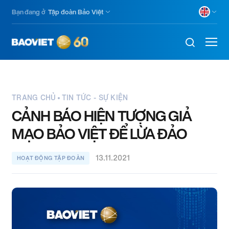
Skip
Bạn đang ở
Tập đoàn Bảo Việt
to
main
content
TRANG CHỦ
TIN TỨC - SỰ KIỆN
CẢNH BÁO HIỆN TƯỢNG GIẢ
MẠO BẢO VIỆT ĐỂ LỪA ĐẢO
13.11.2021
HOẠT ĐỘNG TẬP ĐOÀN