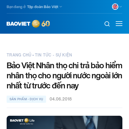
Skip
Bạn đang ở
Tập đoàn Bảo Việt
to
main
content
TRANG CHỦ
TIN TỨC - SỰ KIỆN
Bảo Việt Nhân thọ chi trả bảo hiểm
nhân thọ cho người nước ngoài lớn
nhất từ trước đến nay
04.06.2018
SẢN PHẨM - DỊCH VỤ