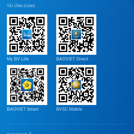
TẢI ỨNG DỤNG
My BV Life
BAOVIET Direct
BAOVIET Smart
BVSC Mobile