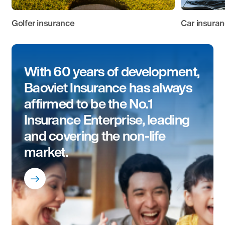
Golfer insurance
Car insura
With 60 years of development,
Baoviet Insurance has always
affirmed to be the No.1
Insurance Enterprise, leading
and covering the non-life
market.