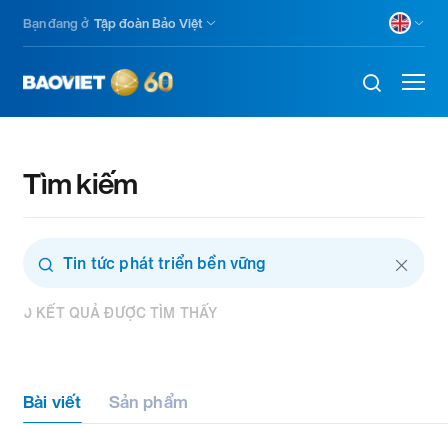
Nhảy
Bạn đang ở
Tập đoàn Bảo Việt
đến
nội
dung
Tìm kiếm
Combine
fields
filter
0 KẾT QUẢ ĐƯỢC TÌM THẤY
Bài viết
Sản phẩm