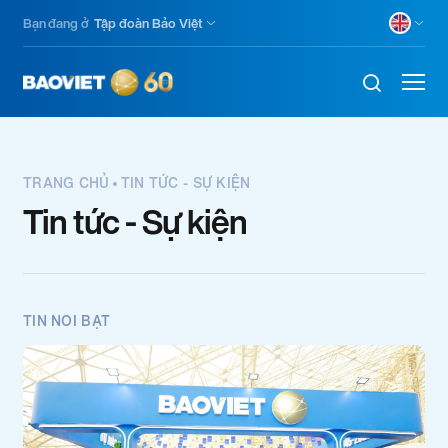
Nhảy
Bạn đang ở
Tập đoàn Bảo Việt
đến
nội
dung
TRANG CHỦ
TIN TỨC - SỰ KIỆN
Tin tức - Sự kiện
TIN NỔI BẬT