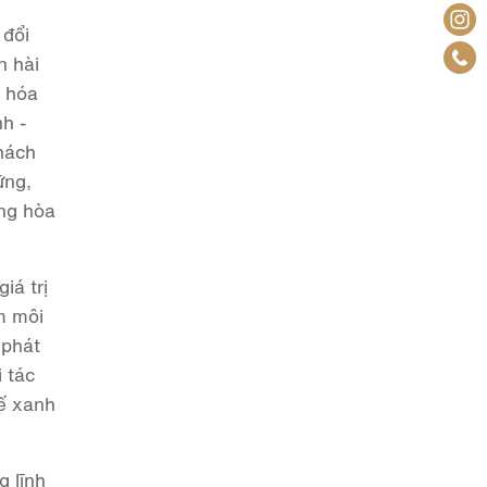
 đổi
n hài
u hóa
nh -
hách
ững,
ung hòa
iá trị
m môi
 phát
i tác
tế xanh
g lĩnh