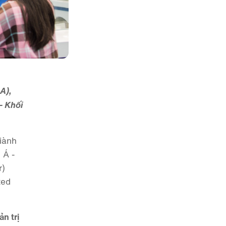
A),
- Khối
giành
 Á -
r)
ted
n trị