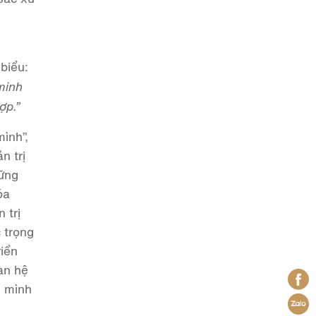
biểu:
minh
ợp.”
ình”,
n trị
vững
óa
 trị
 trọng
riển
àn hệ
n mình