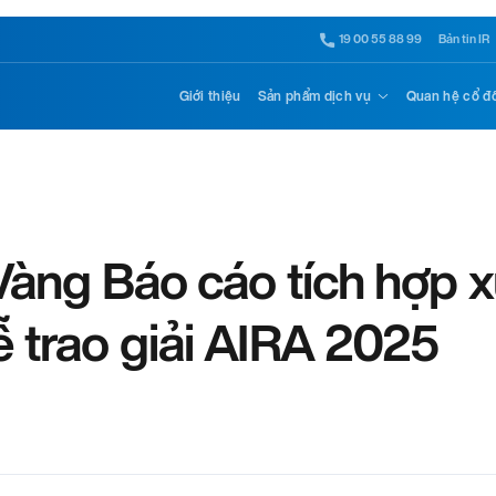
19 00 55 88 99
Bản tin IR
Giới thiệu
Sản phẩm dịch vụ
Quan hệ cổ đ
 Vàng Báo cáo tích hợp 
ễ trao giải AIRA 2025