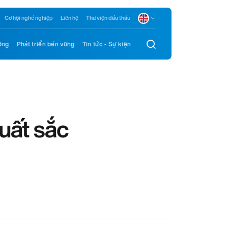
Cơ hội nghề nghiệp
Liên hệ
Thư viện đầu thầu
ông
Phát triển bền vững
Tin tức - Sự kiện
xuất sắc