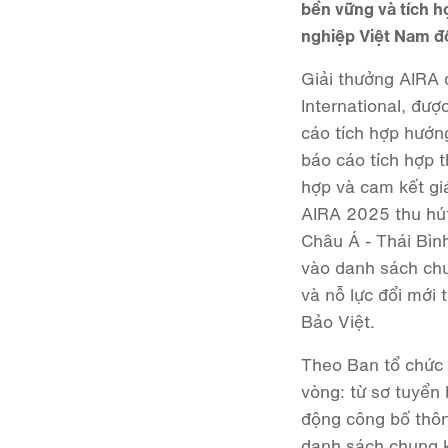
bền vững và tích hợ
nghiệp Việt Nam đố
Giải thưởng AIRA 
International, đư
cáo tích hợp hướn
báo cáo tích hợp 
hợp và cam kết gi
AIRA 2025 thu hút
Châu Á - Thái Bìn
vào danh sách chu
và nỗ lực đổi mới 
Bảo Việt.
Theo Ban tổ chức 
vòng: từ sơ tuyển
động công bố thôn
danh sách chung k