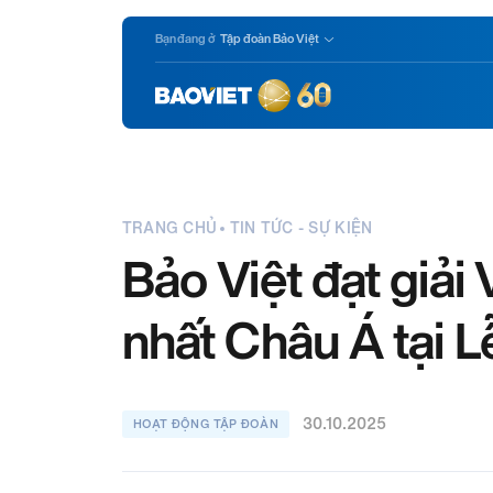
Nhảy
Bạn đang ở
Tập đoàn Bảo Việt
đến
nội
dung
TRANG CHỦ
TIN TỨC - SỰ KIỆN
Bảo Việt đạt giải
nhất Châu Á tại L
30.10.2025
HOẠT ĐỘNG TẬP ĐOÀN