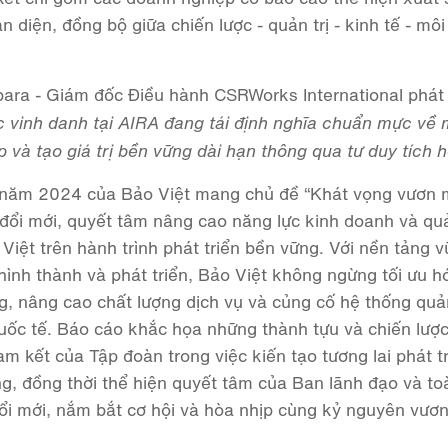
n diện, đồng bộ giữa chiến lược - quản trị - kinh tế - môi
ra - Giám đốc Điều hành CSRWorks International phát 
 vinh danh tại AIRA đang tái định nghĩa chuẩn mực về 
và tạo giá trị bền vững dài hạn thông qua tư duy tích h
 năm 2024 của Bảo Việt mang chủ đề “Khát vọng vươn m
 đổi mới, quyết tâm nâng cao năng lực kinh doanh và quả
Việt trên hành trình phát triển bền vững. Với nền tảng 
ình thành và phát triển, Bảo Việt không ngừng tối ưu h
g, nâng cao chất lượng dịch vụ và củng cố hệ thống quản
ốc tế. Báo cáo khắc họa những thành tựu và chiến lược
m kết của Tập đoàn trong việc kiến tạo tương lai phát t
, đồng thời thể hiện quyết tâm của Ban lãnh đạo và to
đổi mới, nắm bắt cơ hội và hòa nhịp cùng kỷ nguyên vươ