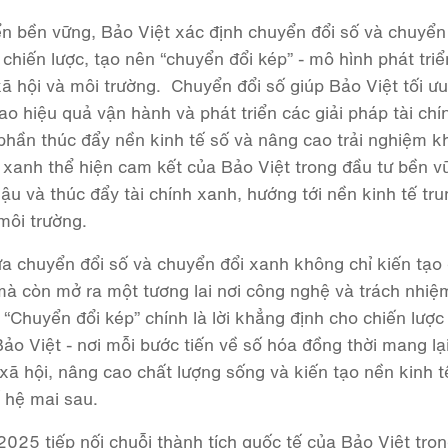
iển bền vững, Bảo Việt xác định chuyển đổi số và chuyển
t chiến lược, tạo nên “chuyển đổi kép” - mô hình phát triể
xã hội và môi trường.
Chuyển đổi số giúp Bảo Việt tối ư
o hiệu quả vận hành và phát triển các giải pháp tài chí
phần thúc đẩy nền kinh tế số và nâng cao trải nghiệm k
 xanh thể hiện cam kết của Bảo Việt trong đầu tư bền v
 hậu và thúc đẩy tài chính xanh, hướng tới nền kinh tế tr
môi trường.
a chuyển đổi số và chuyển đổi xanh không chỉ kiến tạo g
mà còn mở ra một tương lai nơi công nghệ và trách nhiệ
“Chuyển đổi kép” chính là lời khẳng định cho chiến lược
Bảo Việt - nơi mỗi bước tiến về số hóa đồng thời mang lạ
 xã hội, nâng cao chất lượng sống và kiến tạo nền kinh 
 hệ mai sau.
025 tiếp nối chuỗi thành tích quốc tế của Bảo Việt tron