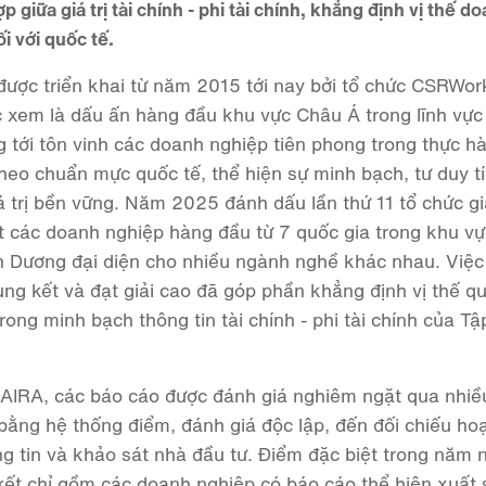
p giữa giá trị tài chính - phi tài chính, khẳng định vị thế d
i với quốc tế.
được triển khai từ năm 2015 tới nay bởi tổ chức CSRWor
ợc xem là dấu ấn hàng đầu khu vực Châu Á trong lĩnh vực
g tới tôn vinh các doanh nghiệp tiên phong trong thực h
theo chuẩn mực quốc tế, thể hiện sự minh bạch, tư duy t
á trị bền vững. Năm 2025 đánh dấu lần thứ 11 tổ chức gi
 các doanh nghiệp hàng đầu từ 7 quốc gia trong khu vự
h Dương đại diện cho nhiều ngành nghề khác nhau. Việc 
ng kết và đạt giải cao đã góp phần khẳng định vị thế qu
trong minh bạch thông tin tài chính - phi tài chính của T
AIRA, các báo cáo được đánh giá nghiêm ngặt qua nhiề
 bằng hệ thống điểm, đánh giá độc lập, đến đối chiếu ho
g tin và khảo sát nhà đầu tư. Điểm đặc biệt trong năm n
ết chỉ gồm các doanh nghiệp có báo cáo thể hiện xuất 