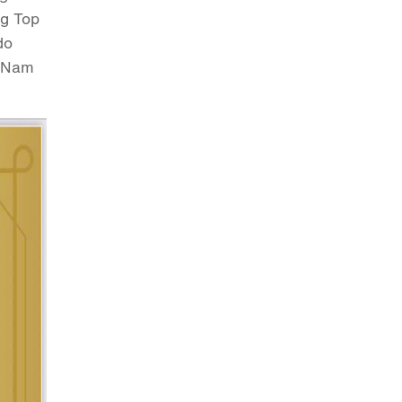
ng Top
do
t Nam