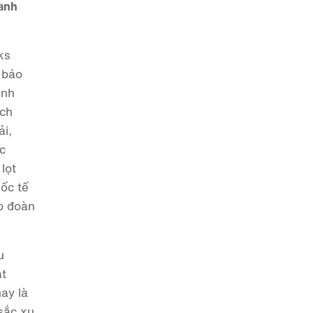
oanh
ks
 báo
ành
ích
ải,
c
lọt
ốc tế
ập đoàn
u
ạt
ay là
sắc xu