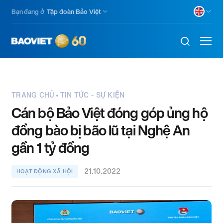
Nhảy
Bạn đang ở
Tập đoàn Bảo Việt
đến
nội
dung
TRANG CHỦ
TIN TỨC - SỰ KIỆN
Cán bộ Bảo Việt đóng góp ủng hộ
đồng bào bị bão lũ tại Nghệ An
gần 1 tỷ đồng
21.10.2022
HOẠT ĐỘNG XÃ HỘI