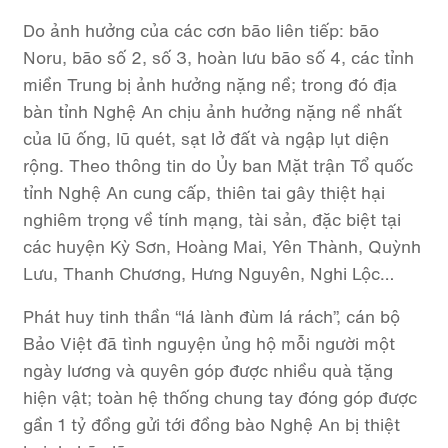
Do ảnh hưởng của các cơn bão liên tiếp: bão
Noru, bão số 2, số 3, hoàn lưu bão số 4, các tỉnh
miền Trung bị ảnh hưởng nặng nề; trong đó địa
bàn tỉnh Nghệ An chịu ảnh hưởng nặng nề nhất
của lũ ống, lũ quét, sạt lở đất và ngập lụt diện
rộng. Theo thông tin do Ủy ban Mặt trận Tổ quốc
tỉnh Nghệ An cung cấp, thiên tai gây thiệt hại
nghiêm trọng về tính mạng, tài sản, đặc biệt tại
các huyện Kỳ Sơn, Hoàng Mai, Yên Thành, Quỳnh
Lưu, Thanh Chương, Hưng Nguyên, Nghi Lộc…
Phát huy tinh thần “lá lành đùm lá rách”, cán bộ
Bảo Việt đã tình nguyện ủng hộ mỗi người một
ngày lương và quyên góp được nhiều quà tặng
hiện vật; toàn hệ thống chung tay đóng góp được
gần 1 tỷ đồng gửi tới đồng bào Nghệ An bị thiệt