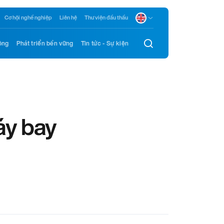
Cơ hội nghề nghiệp
Liên hệ
Thư viện đầu thầu
ông
Phát triển bền vững
Tin tức - Sự kiện
áy bay