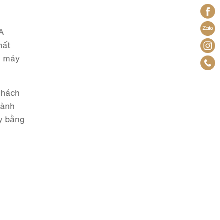
A
hất
é máy
khách
hành
ay bằng