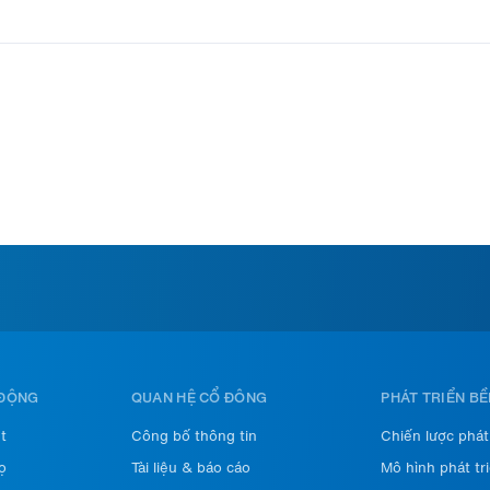
 ĐỘNG
QUAN HỆ CỔ ĐÔNG
PHÁT TRIỂN B
t
Công bố thông tin
Chiến lược phát
ọ
Tài liệu & báo cáo
Mô hình phát tr