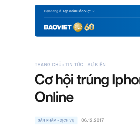
Nhảy
Bạn đang ở
Tập đoàn Bảo Việt
đến
nội
dung
TRANG CHỦ
TIN TỨC - SỰ KIỆN
Cơ hội trúng Iph
Online
06.12.2017
SẢN PHẨM - DỊCH VỤ