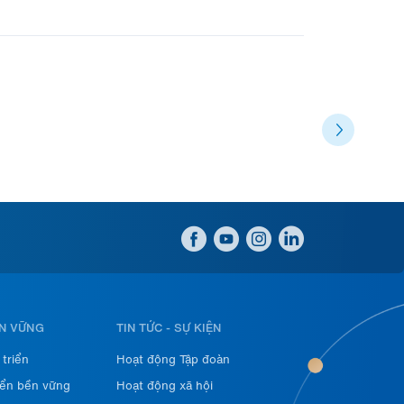
ỀN VỮNG
TIN TỨC - SỰ KIỆN
 triển
Hoạt động Tập đoàn
iển bền vững
Hoạt động xã hội