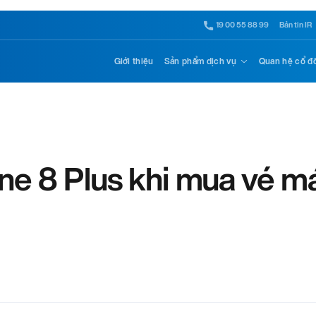
19 00 55 88 99
Bản tin IR
Giới thiệu
Sản phẩm dịch vụ
Quan hệ cổ đ
one 8 Plus khi mua vé m