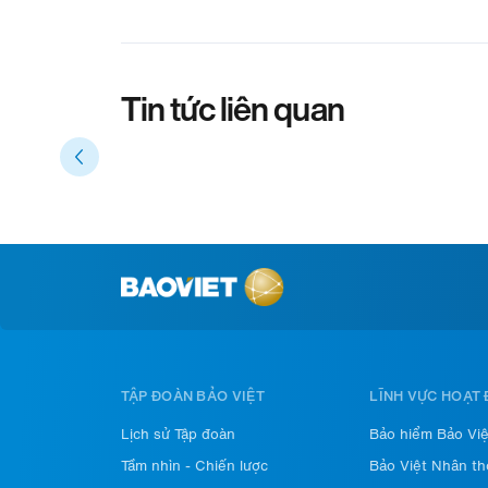
Tin tức liên quan
TẬP ĐOÀN BẢO VIỆT
LĨNH VỰC HOẠT
Lịch sử Tập đoàn
Bảo hiểm Bảo Việ
Tầm nhìn - Chiến lược
Bảo Việt Nhân th