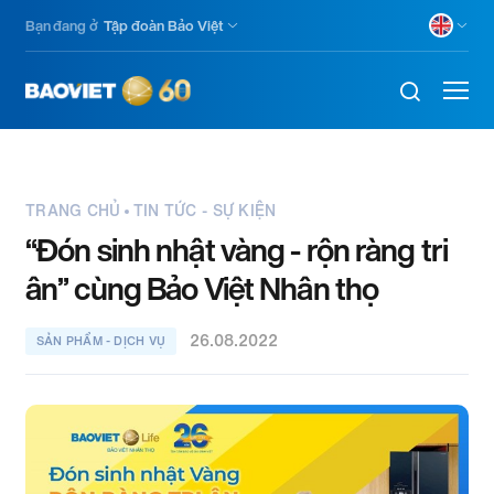
Nhảy
Bạn đang ở
Tập đoàn Bảo Việt
đến
nội
dung
TRANG CHỦ
TIN TỨC - SỰ KIỆN
“Đón sinh nhật vàng - rộn ràng tri
ân” cùng Bảo Việt Nhân thọ
26.08.2022
SẢN PHẨM - DỊCH VỤ