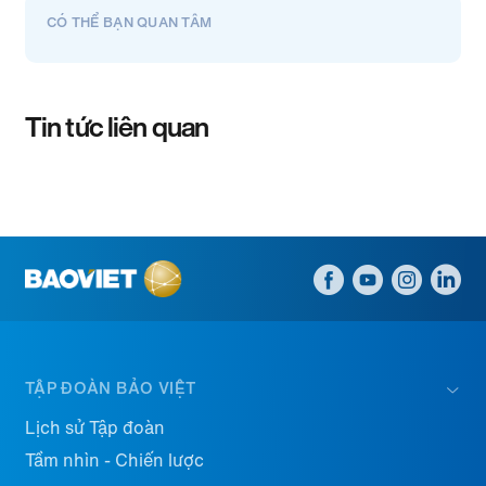
CÓ THỂ BẠN QUAN TÂM
Tin tức liên quan
TẬP ĐOÀN BẢO VIỆT
Lịch sử Tập đoàn
Tầm nhìn - Chiến lược