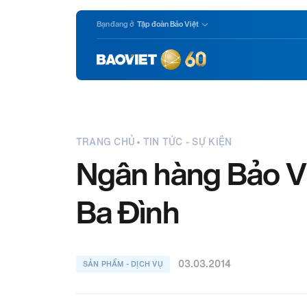
Nhảy
Bạn đang ở
Tập đoàn Bảo Việt
đến
nội
dung
TRANG CHỦ
TIN TỨC - SỰ KIỆN
Ngân hàng Bảo Vi
Ba Đình
03.03.2014
SẢN PHẨM - DỊCH VỤ