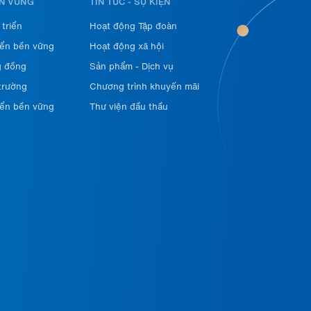
ỀN VỮNG
TIN TỨC - SỰ KIỆN
 triển
Hoạt động Tập đoàn
iển bền vững
Hoạt động xã hội
g đồng
Sản phẩm - Dịch vụ
 trường
Chương trình khuyến mãi
iển bền vững
Thư viện đầu thầu