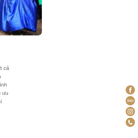
t cả
h
ình
c ưu
í