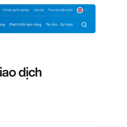
Cơ hội nghề nghiệp
Liên hệ
Thư viện đầu thầu
ông
Phát triển bền vững
Tin tức - Sự kiện
iao dịch