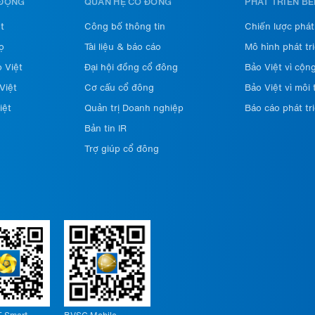
 ĐỘNG
QUAN HỆ CỔ ĐÔNG
PHÁT TRIỂN B
t
Công bố thông tin
Chiến lược phát
ọ
Tài liệu & báo cáo
Mô hình phát tr
 Việt
Đại hội đồng cổ đông
Bảo Việt vì cộn
Việt
Cơ cấu cổ đông
Bảo Việt vì môi
iệt
Quản trị Doanh nghiệp
Báo cáo phát tr
Bản tin IR
Trợ giúp cổ đông