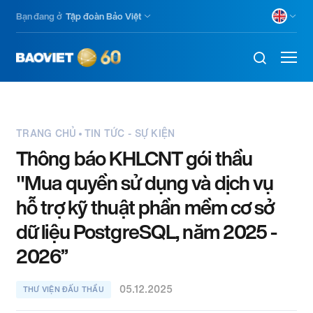
Nhảy
Bạn đang ở
Tập đoàn Bảo Việt
đến
nội
dung
TRANG CHỦ
TIN TỨC - SỰ KIỆN
Thông báo KHLCNT gói thầu
"Mua quyền sử dụng và dịch vụ
hỗ trợ kỹ thuật phần mềm cơ sở
dữ liệu PostgreSQL, năm 2025 -
2026”
05.12.2025
THƯ VIỆN ĐẤU THẦU