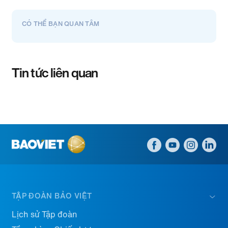
CÓ THỂ BẠN QUAN TÂM
Tin tức liên quan
TẬP ĐOÀN BẢO VIỆT
Lịch sử Tập đoàn