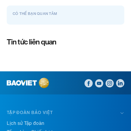
CÓ THỂ BẠN QUAN TÂM
Tin tức liên quan
TẬP ĐOÀN BẢO VIỆT
Lịch sử Tập đoàn