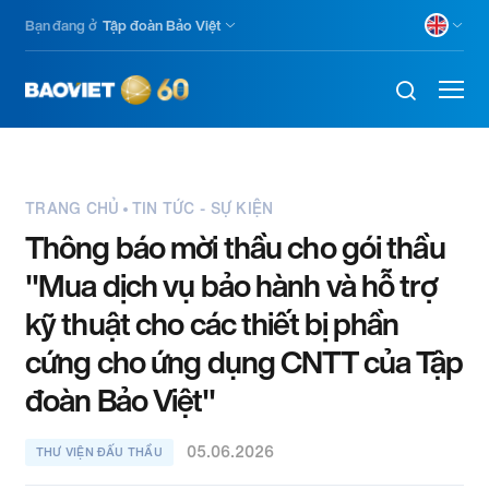
Nhảy
Bạn đang ở
Tập đoàn Bảo Việt
đến
nội
dung
TRANG CHỦ
TIN TỨC - SỰ KIỆN
Thông báo mời thầu cho gói thầu
"Mua dịch vụ bảo hành và hỗ trợ
kỹ thuật cho các thiết bị phần
cứng cho ứng dụng CNTT của Tập
đoàn Bảo Việt"
05.06.2026
THƯ VIỆN ĐẤU THẦU