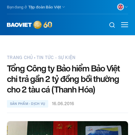
Nhảy
Bạn đang ở
Tập đoàn Bảo Việt
đến
nội
dung
TRANG CHỦ
TIN TỨC - SỰ KIỆN
Tổng Công ty Bảo hiểm Bảo Việt
chi trả gần 2 tỷ đồng bồi thường
cho 2 tàu cá (Thanh Hóa)
16.06.2016
SẢN PHẨM - DỊCH VỤ